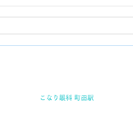
クッ
チーズケーキ
​東京都町田市 町田駅の眼科
こなり眼科 町田駅
町田駅から徒歩3分
〒194-0021 東京都町田市中町1-17-3 三ノ輪ビル2F