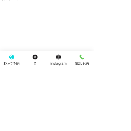
ｵﾝﾗｲﾝ予約
X
instagram
電話予約
手袋
コメント
院内改装工事
コメントを追加…