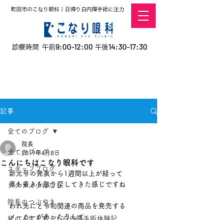
町田市のこなり眼科｜日帰り白内障手術に注力
9:00-12:00
14:30-17:30
診療時間 午前
午後
​お電話での予約
はこちら
オンラインでの
0120-5757-10
予約はこちら
こなこないちばん
記事
全てのブログ
院長
全てのブログ
2019年4月8日
こんにちはこなり眼科です
スタッフブログ
新元号の発表から1週間以上が経って
落ち着きを取り戻してきた感じですね
デタラメ小ばなし
院長のつぶやき
われ先にと令和関連の商品を発売する
メーカーがあったりして
私の人生を変えた白内障手術体験記