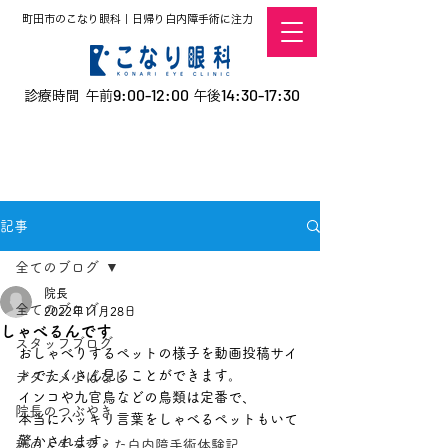
町田市のこなり眼科｜日帰り白内障手術に注力
9:00-12:00
14:30-17:30
診療時間 午前
午後
​お電話での予約
はこちら
オンラインでの
0120-5757-10
予約はこちら
こなこないちばん
記事
全てのブログ
院長
全てのブログ
2022年11月28日
しゃべるんです
スタッフブログ
おしゃべりするペットの様子を動画投稿サイ
トでたくさん見ることができます。
デタラメ小ばなし
インコや九官鳥などの鳥類は定番で、
院長のつぶやき
本当にハッキリ言葉をしゃべるペットもいて
驚かされます。
私の人生を変えた白内障手術体験記