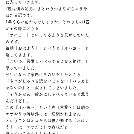
に入っていきます。
2匹は僕の足元にまとわりつきながらエサを
ねだる訳です。
1年くらい前からでしょうか、そのうちの1匹
がその時にどうも
「オハヨ～」といってるような気がしていた
のです。
毎朝「おはよう！」というと「オハヨ～」と
返してきます。
「こいつ、言葉しゃべってるよなぁ絶対」と
思っていました。
今年になって家内にその話をしたところ、
「ネコがしゃべる訳ないじゃない！バッカじ
ゃないの」と一蹴されてしまいました。
「そうかなあ、確かにしゃべっていると思う
んだけど」。
この「オハヨ～」という声（言葉？）は朝の
エサやりの時以外には一切聞かれません。
ということはネコたちは僕が発する「おはよ
う！」は「エサだよ」の意味だと
思っているのかもしれません。