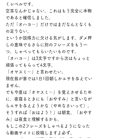
くレベルです。
空耳なんかじゃない、これはもう完全に本物
であると確信しました。
ただ「オハヨ～」だけではまだなんとなくも
の足りない、
というか説得力に欠ける気がします。ダメ押
しの意味でもさらに別のフレーズをもう一
つ、しゃべってもらいたいものです。
「オハヨ～」は3文字ですから次はちょっと
頑張ってもらって4文字、
「オヤスミ～」と言わせたい。
現在我が家では1日1回朝しかエサを与えてい
ません。
でも今度は「オヤスミ～」を覚えさせるため
に、夜寝るときにも「おやすみ」と言いなが
らエサを与えようかな（やめなさいって）。
そうすれば「おはよう！」は朝食、「おやす
み」は夜食と理解するかも。
もしこの2フレーズをしゃべるようになった
ら動画サイトに投稿しますよ必ず。