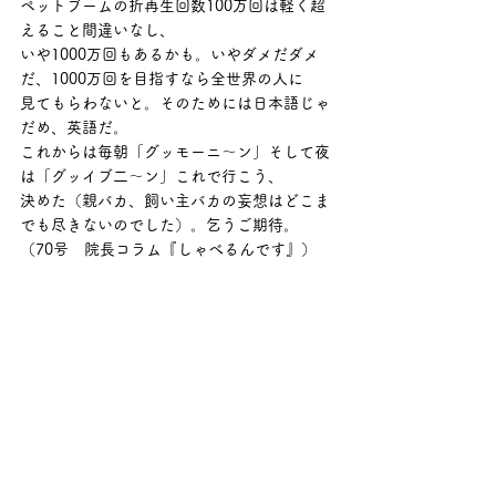
ペットブームの折再生回数100万回は軽く超
えること間違いなし、
いや1000万回もあるかも。いやダメだダメ
だ、1000万回を目指すなら全世界の人に
見てもらわないと。そのためには日本語じゃ
だめ、英語だ。
これからは毎朝「グッモーニ～ン」そして夜
は「グッイブ二～ン」これで行こう、
決めた（親バカ、飼い主バカの妄想はどこま
でも尽きないのでした）。乞うご期待。
（70号　院長コラム『しゃべるんです』）