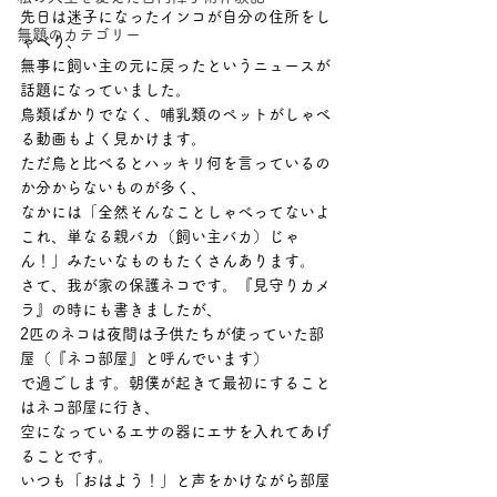
先日は迷子になったインコが自分の住所をし
無題のカテゴリー
ゃべり、
無事に飼い主の元に戻ったというニュースが
話題になっていました。
鳥類ばかりでなく、哺乳類のペットがしゃべ
る動画もよく見かけます。
ただ鳥と比べるとハッキリ何を言っているの
か分からないものが多く、
なかには「全然そんなことしゃべってないよ
これ、単なる親バカ（飼い主バカ）じゃ
ん！」みたいなものもたくさんあります。
さて、我が家の保護ネコです。『見守りカメ
ラ』の時にも書きましたが、
2匹のネコは夜間は子供たちが使っていた部
屋（『ネコ部屋』と呼んでいます）
で過ごします。朝僕が起きて最初にすること
はネコ部屋に行き、
空になっているエサの器にエサを入れてあげ
ることです。
いつも「おはよう！」と声をかけながら部屋