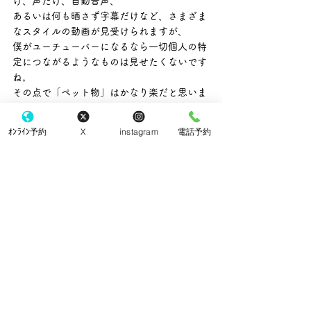
け、声だけ、自動音声、
あるいは何も晒さず字幕だけなど、さまざま
なスタイルの動画が見受けられますが、
僕がユーチューバーになるなら一切個人の特
定につながるようなものは見せたくないです
ね。
その点で「ペット物」はかなり楽だと思いま
す。動物たちの動画を撮って適当に編集して
BGMか何かを場合によっては被せて字幕を
ｵﾝﾗｲﾝ予約
X
instagram
電話予約
入れればOK（たぶん）。
本人は全く登場する必要もないし、
そもそもペット動画を見たい人は飼い主には
全く興味ないでしょうから。
ネコ好きは世界中にたくさんいて、とんでも
ない再生回数を誇る動画もあり、
当たればいい（あるいはかなりな）小遣い稼
ぎになること間違いなし。
英語をしゃべるネコはおおいに飼い主孝行す
ることでしょう。
せめてエサやトイレの砂代くらいは自分たち
の芸で捻出してもらいたいものです。