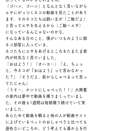
「ゴハン、ゴハン」となんとなく言いながら
エサにがっつくネコの動画を見たことがあり
ます。そのネコたちは飼い主が「ご飯だよ」
と言ってエサを与えるから（ご飯＝エサ）
になっているんじゃないのかな。
そんなある日のこと。僕がいつものように朝
ネコ部屋に入っていき、
ネコたちにエサをあげるところをたまたま家
内が何気なく見ていました。
「おはよう！」「オハヨ～」「え、ちょっ
と。今ネコが『おはよう』って言わなかっ
た？」「そうだよ。前からしゃべるって言っ
てたじゃん」
「うそ～。ホントにしゃべった！！」大興奮
の家内は夢中で動画を撮りまくっていまし
た。その後も1週間は毎朝撮り続けていて笑
いました。
あらためて動画を観ると他の人が動画サイト
に上げているペットのおしゃべりと比べても
遜色ないどころか、どう考えても遙か上を行