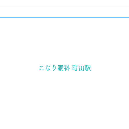
​東京都町田市 町田駅の眼科
こなり眼科 町田駅
町田駅から徒歩3分
〒194-0021 東京都町田市中町1-17-3 三ノ輪ビル2F
Copyright(c) 2024 こなり眼科