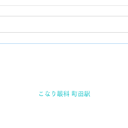
クッ
チーズケーキ
​東京都町田市 町田駅の眼科
こなり眼科 町田駅
町田駅から徒歩3分
〒194-0021 東京都町田市中町1-17-3 三ノ輪ビル2F