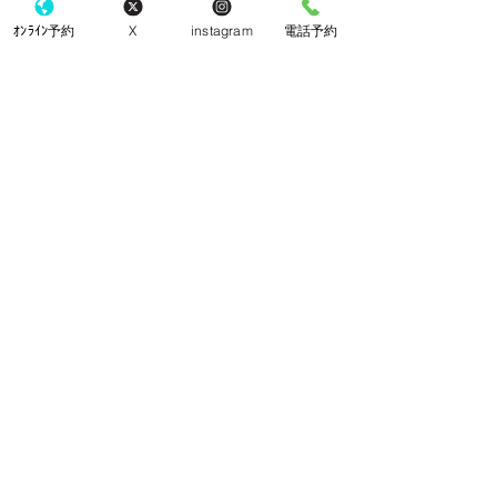
ｵﾝﾗｲﾝ予約
X
instagram
電話予約
手袋
コメント
院内改装工事
コメントを追加…