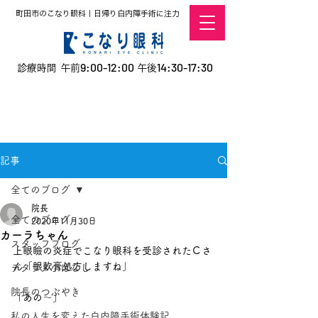
町田市のこなり眼科｜日帰り白内障手術に注力
9:00-12:00
14:30-17:30
診療時間 午前
午後
​お電話での予約
はこちら
オンラインでの
0120-5757-10
予約はこちら
こなこないちばん
記事
全てのブログ
院長
全てのブログ
2020年11月30日
カーラちゃん
スタッフブログ
上眼瞼の炎症でこなり眼科を受診されたＣさ
ん「眼軟膏処方しますね」
デタラメ小ばなし
院長のつぶやき
「あの～」
私の人生を変えた白内障手術体験記