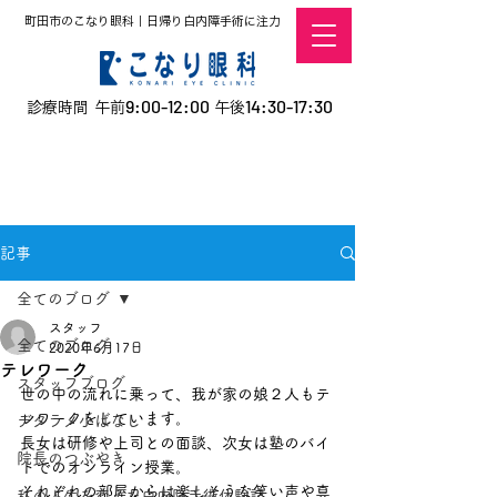
町田市のこなり眼科｜日帰り白内障手術に注力
9:00-12:00
14:30-17:30
診療時間 午前
午後
​お電話での予約
はこちら
オンラインでの
0120-5757-10
予約はこちら
こなこないちばん
記事
全てのブログ
スタッフ
全てのブログ
2020年6月17日
テレワーク
スタッフブログ
世の中の流れに乗って、我が家の娘２人もテ
レワークをしています。
デタラメ小ばなし
長女は研修や上司との面談、次女は塾のバイ
院長のつぶやき
トでのオンライン授業。
それぞれの部屋からは楽しそうな笑い声や真
私の人生を変えた白内障手術体験記