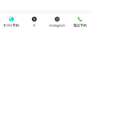
ｵﾝﾗｲﾝ予約
X
instagram
電話予約
コメント
クッキー
チーズケーキ
コメントを追加…