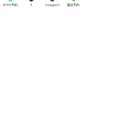
ています。ご用件のある方は発信音の後にメ
ｵﾝﾗｲﾝ予約
X
instagram
電話予約
ッセージをお残し下さい」というメッセージ
を聞き終わらないうちに「こなり眼科で～
す」と叫ぶと「あ、どうも」と患者様が出て
くれたりします。これもよいやり方ですよ
ね。
でもさらに踏み込んで固定電話をやめるのが
一番有効なのでは？と僕は思います。携帯を
持っている人がほとんどの世の中です。わざ
わざ固定電話にかかってくるのはほとんどが
どうでもいいマンションの購入を勧める不動
産や投資関係のものです。本当に重要な要件
は携帯にかかってきます。くだらなすぎて留
守電を聞く気にもなりません。こんな固定電
話、本当に要りますか？
すべて表示
最新記事