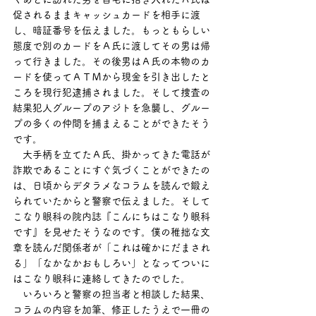
促されるままキャッシュカードを相手に渡
し、暗証番号を伝えました。もっともらしい
態度で別のカードをＡ氏に渡してその男は帰
って行きました。その後男はＡ氏の本物のカ
ードを使ってＡＴＭから現金を引き出したと
ころを現行犯逮捕されました。そして捜査の
結果犯人グループのアジトを急襲し、グルー
プの多くの仲間を捕まえることができたそう
です。
　大手柄を立てたＡ氏、掛かってきた電話が
詐欺であることにすぐ気づくことができたの
は、日頃からデタラメなコラムを読んで鍛え
られていたからと警察で伝えました。そして
こなり眼科の院内誌『こんにちはこなり眼科
です』を見せたそうなのです。僕の稚拙な文
章を読んだ関係者が「これは確かにだまされ
る」「なかなかおもしろい」となってついに
はこなり眼科に連絡してきたのでした。
　いろいろと警察の担当者と相談した結果、
コラムの内容を加筆、修正したうえで一冊の