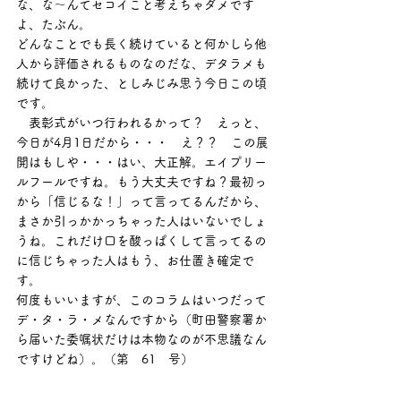
な、な～んてセコイこと考えちゃダメです
よ、たぶん。
どんなことでも長く続けていると何かしら他
人から評価されるものなのだな、デタラメも
続けて良かった、としみじみ思う今日この頃
です。
　表彰式がいつ行われるかって？　えっと、
今日が4月1日だから・・・　え？？　この展
開はもしや・・・はい、大正解。エイプリー
ルフールですね。もう大丈夫ですね？最初っ
から「信じるな！」って言ってるんだから、
まさか引っかかっちゃった人はいないでしょ
うね。これだけ口を酸っぱくして言ってるの
に信じちゃった人はもう、お仕置き確定で
す。
何度もいいますが、このコラムはいつだって
デ・タ・ラ・メなんですから（町田警察署か
ら届いた委嘱状だけは本物なのが不思議なん
ですけどね）。（第　61　号）