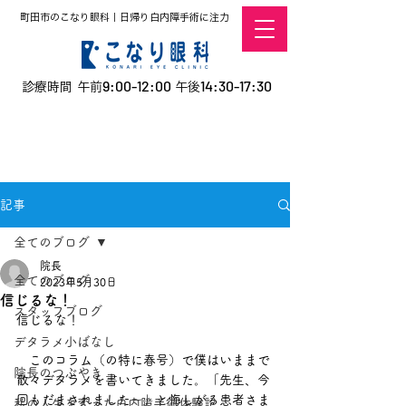
町田市のこなり眼科｜日帰り白内障手術に注力
9:00-12:00
14:30-17:30
診療時間 午前
午後
​お電話での予約
はこちら
オンラインでの
0120-5757-10
予約はこちら
こなこないちばん
記事
全てのブログ
院長
全てのブログ
2023年5月30日
信じるな！
スタッフブログ
信じるな！
デタラメ小ばなし
　このコラム（の特に春号）で僕はいままで
院長のつぶやき
散々デタラメを書いてきました。「先生、今
回もだまされました～」と悔しがる患者さま
私の人生を変えた白内障手術体験記