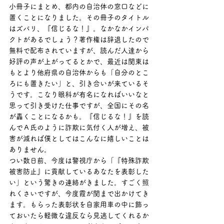
小冊子にまとめ、都内の自治体の窓口などに
置くことになりました。その冊子のタイトル
はズバリ、『信じるな！』。なかなかインパ
クトがあるでしょう？著作権は辞退したので
無料で配布されていますが、読んだ人達から
好評の声が上がってるとかで、最近は関東は
もとより他府県の自治体からも「自分のとこ
ろにも置きたい」と、引き合いが来ているそ
うです。こなり眼科が有名になればいいなと
思って引き受けた仕事ですが、全国にその名
が轟くことになるかも。『信じるな！』を読
んでＡ氏のように詐欺に気付く人が増え、被
害が減れば僕としてはこんなに嬉しいことは
ありません。
つい数日前、今度は警視庁から「『特殊詐欺
被害防止』に貢献しているあなたを表彰した
い」という驚きの連絡がきました。すごく照
れくさいですが、今度霞が関まで出かけてき
ます。もらった表彰状を自家用車の中に飾っ
ておいたら軽微な違反なら見逃してくれるか