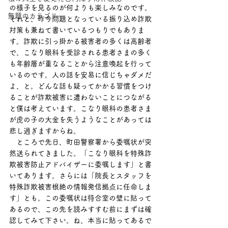
の様子を見るのが何よりも楽しみなのです。
無題のカテゴリー
それと、昨今問題となっている振り込め詐欺
対策も兼ねて書いているつもりでもありま
す。詐欺に引っ掛かる被害者の多くは高齢者
で、こなり眼科を受診される患者さまの多く
も年齢層が重なることから注意喚起を行って
いるのです。人の話を安易に信じちゃダメだ
よ、と。どんな話も疑ってかかる習慣をつけ
ることが詐欺被害に遭わないことにつながる
と僕は考えています。こなり眼科の患者さま
が虎の子の大金を失うようなことがあっては
悲し過ぎますからね。
　ところで先日、町田警察署から委嘱状が突
然送られてきました。「こなり眼科を特殊詐
欺被害防止アドバイザーに委嘱します」と書
いてあります。さらには「院長とスタッフを
特殊詐欺被害根絶の情報発信拠点に任命しま
す」とも。この委嘱状は待合室の壁に貼って
あるので、この先を読みすすむ前にまずは確
認してみて下さい。ね、本当に貼ってあるで