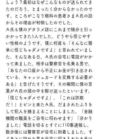
しょう？最初はなぜこんなものが送られてき
たのだろう、とまったく分からなかったので
す。ところがこなり眼科の患者さまＡ氏の話
からその理由が判明したのでした。
Ａ氏も僕のデタラメ話にこれまで随分と引っ
かかってきた1人でした。どうやら信じやす
い性格のようです。僕に何度も「そんなに簡
単に信じちゃダメですよ」と言われていまし
た。そんなある日、Ａ氏の自宅に電話がかか
って来ました。相手は警察官を名乗る男で、
「あなたの口座から不正にお金が引き出され
ている。キャッシュカードを交換する必要が
ある」と告げたそうです。その瞬間に僕の言
葉がＡ氏の頭の中を駆け巡ったといいます。
「信じちゃダメですよ」。「これは詐欺
だ！」とピンと来たＡ氏、だまされたふりを
して犯人を捕まえることにしました。「金融
機関の職員をご自宅に伺わせます」「分かり
ました」電話を切るとすぐに110番通報し、
数分後には警察官が自宅に到着しました。す
ぐあとに訪れた男を自宅に招き入れたＡ氏は