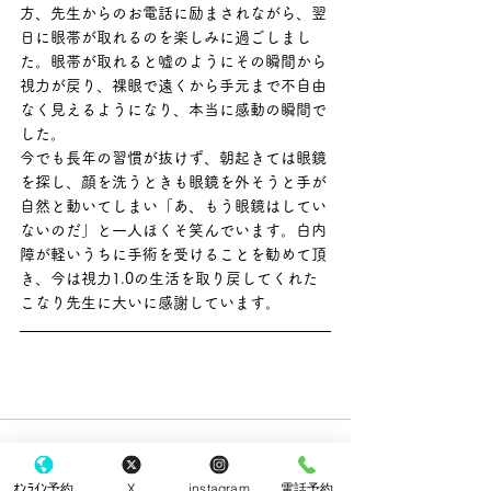
方、先生からのお電話に励まされながら、翌
日に眼帯が取れるのを楽しみに過ごしまし
た。眼帯が取れると嘘のようにその瞬間から
視力が戻り、裸眼で遠くから手元まで不自由
なく見えるようになり、本当に感動の瞬間で
した。
今でも長年の習慣が抜けず、朝起きては眼鏡
を探し、顔を洗うときも眼鏡を外そうと手が
自然と動いてしまい「あ、もう眼鏡はしてい
ないのだ」と一人ほくそ笑んでいます。白内
障が軽いうちに手術を受けることを勧めて頂
き、今は視力1.0の生活を取り戻してくれた
こなり先生に大いに感謝しています。
ｵﾝﾗｲﾝ予約
X
instagram
電話予約