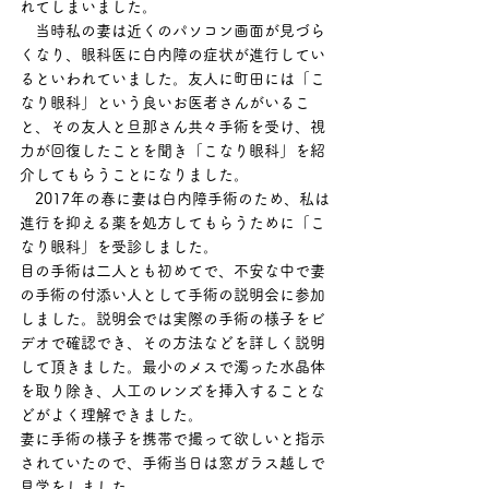
れてしまいました。
　当時私の妻は近くのパソコン画面が見づら
くなり、眼科医に白内障の症状が進行してい
るといわれていました。友人に町田には「こ
なり眼科」という良いお医者さんがいるこ
と、その友人と旦那さん共々手術を受け、視
力が回復したことを聞き「こなり眼科」を紹
介してもらうことになりました。
　2017年の春に妻は白内障手術のため、私は
進行を抑える薬を処方してもらうために「こ
なり眼科」を受診しました。
目の手術は二人とも初めてで、不安な中で妻
の手術の付添い人として手術の説明会に参加
しました。説明会では実際の手術の様子をビ
デオで確認でき、その方法などを詳しく説明
して頂きました。最小のメスで濁った水晶体
を取り除き、人工のレンズを挿入することな
どがよく理解できました。
妻に手術の様子を携帯で撮って欲しいと指示
されていたので、手術当日は窓ガラス越しで
見学をしました。