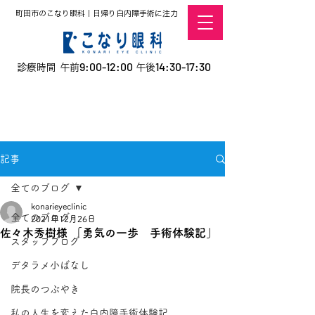
町田市のこなり眼科｜日帰り白内障手術に注力
9:00-12:00
14:30-17:30
診療時間 午前
午後
​お電話での予約
はこちら
オンラインでの
0120-5757-10
予約はこちら
こなこないちばん
記事
全てのブログ
konarieyeclinic
全てのブログ
2021年12月26日
佐々木秀樹様 「勇気の一歩 手術体験記」
スタッフブログ
デタラメ小ばなし
院長のつぶやき
私の人生を変えた白内障手術体験記