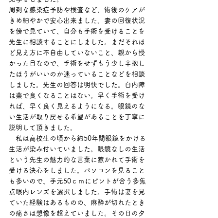
周到な感染症予防や検査など、術後のケアが
きめ細やかで安心出来ました。妻の回復状況
を傍で見ていて、自分も手術を受けることを
先生に相談することにしました。まだそれほ
ど見え方に不自由していないこと、親から授
かった目なので、手術をせずもう少し辛抱し
たほうがいいのか迷っていることなどを相談
しました。先生の回答は明快でした。白内障
は薬で良くなることはない。早く手術を受け
れば、早く良く見えるようになる。眼鏡のな
い生活が取り戻せる希望があることを丁寧に
説明して頂きました。
　私は高校生の頃から約50年間眼鏡をかける
生活が染み付いていました。眼鏡なしの生活
という先生の魅力的な言葉に惹かれて手術を
受ける決心をしました。パソコンを見ること
も多いので、手元50ｃｍにピントが合う多焦
点眼内レンズを選択しました。手術は妻を見
ていた経験はあるものの、麻酔が切れたとき
の痛さは想像を超えていました。その日の夕