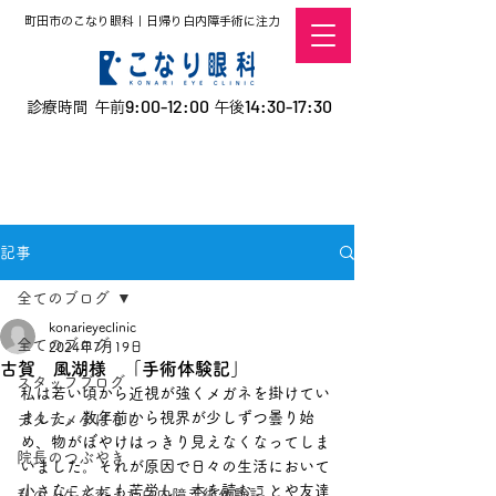
町田市のこなり眼科｜日帰り白内障手術に注力
9:00-12:00
14:30-17:30
診療時間 午前
午後
​お電話での予約
はこちら
オンラインでの
0120-5757-10
予約はこちら
こなこないちばん
記事
全てのブログ
konarieyeclinic
全てのブログ
2024年7月19日
古賀 風湖様 「手術体験記」
スタッフブログ
私は若い頃から近視が強くメガネを掛けてい
ました。数年前から視界が少しずつ曇り始
デタラメ小ばなし
め、物がぼやけはっきり見えなくなってしま
院長のつぶやき
いました。それが原因で日々の生活において
小さなことにも苦労し、本を読むことや友達
私の人生を変えた白内障手術体験記