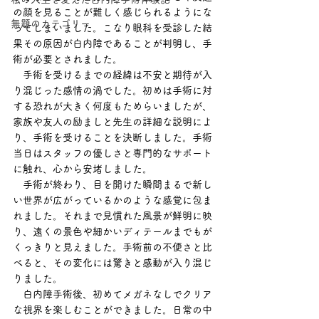
の顔を見ることが難しく感じられるようにな
無題のカテゴリー
ってしまいました。こなり眼科を受診した結
果その原因が白内障であることが判明し、手
術が必要とされました。
　手術を受けるまでの経緯は不安と期待が入
り混じった感情の渦でした。初めは手術に対
する恐れが大きく何度もためらいましたが、
家族や友人の励ましと先生の詳細な説明によ
り、手術を受けることを決断しました。手術
当日はスタッフの優しさと専門的なサポート
に触れ、心から安堵しました。
　手術が終わり、目を開けた瞬間まるで新し
い世界が広がっているかのような感覚に包ま
れました。それまで見慣れた風景が鮮明に映
り、遠くの景色や細かいディテールまでもが
くっきりと見えました。手術前の不便さと比
べると、その変化には驚きと感動が入り混じ
りました。
　白内障手術後、初めてメガネなしでクリア
な視界を楽しむことができました。日常の中