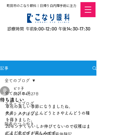
町田市のこなり眼科｜日帰り白内障手術に注力
9:00-12:00
14:30-17:30
診療時間 午前
午後
​お電話での予約
はこちら
オンラインでの
0120-5757-10
予約はこちら
こなこないちばん
記事
全てのブログ
ビリ子
全てのブログ
2021年4月27日
待ち遠しい
スタッフブログ
草花の美しい季節になりましたね。
先月、スナップえんどうとさやえんどうの種
デタラメ小ばなし
を蒔きました。
院長のつぶやき
20センチくらいしか伸びてないので収穫はま
だまだ先ですが楽しみです。
私の人生を変えた白内障手術体験記