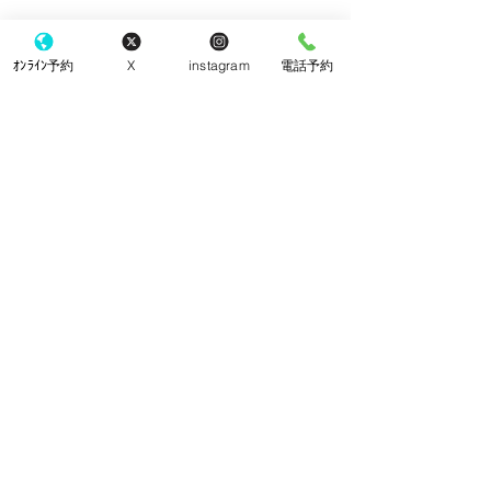
ｵﾝﾗｲﾝ予約
X
instagram
電話予約
コメント
クッキー
チーズケーキ
コメントを追加…
​東京都町田市 町田駅の眼科
こなり眼科 町田駅