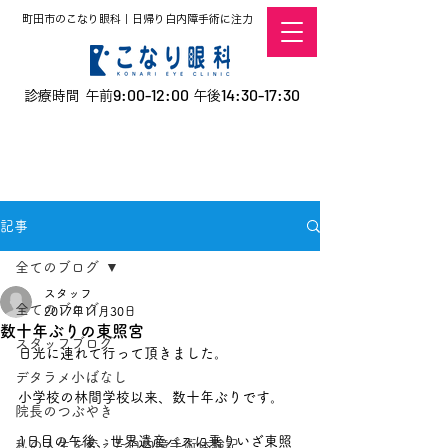
町田市のこなり眼科｜日帰り白内障手術に注力
9:00-12:00
14:30-17:30
診療時間 午前
午後
​お電話での予約
はこちら
オンラインでの
0120-5757-10
予約はこちら
こなこないちばん
記事
全てのブログ
スタッフ
全てのブログ
2017年11月30日
数十年ぶりの東照宮
スタッフブログ
日光に連れて行って頂きました。
デタラメ小ばなし
小学校の林間学校以来、数十年ぶりです。
院長のつぶやき
1日目の午後、世界遺産バスに乗りいざ東照
私の人生を変えた白内障手術体験記