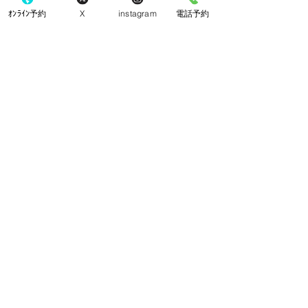
ｵﾝﾗｲﾝ予約
X
instagram
電話予約
コメント
クッキー
チーズケーキ
コメントを追加…
​東京都町田市 町田駅の眼科
こなり眼科 町田駅
町田駅から徒歩3分