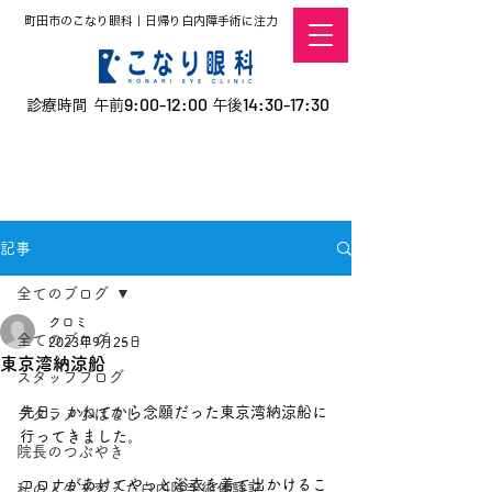
町田市のこなり眼科｜日帰り白内障手術に注力
9:00-12:00
14:30-17:30
診療時間 午前
午後
​お電話での予約
はこちら
オンラインでの
0120-5757-10
予約はこちら
こなこないちばん
記事
全てのブログ
クロミ
全てのブログ
2023年9月25日
東京湾納涼船
スタッフブログ
先日、かねてから念願だった東京湾納涼船に
デタラメ小ばなし
行ってきました。
院長のつぶやき
コロナがあけてやっと浴衣を着て出かけるこ
私の人生を変えた白内障手術体験記