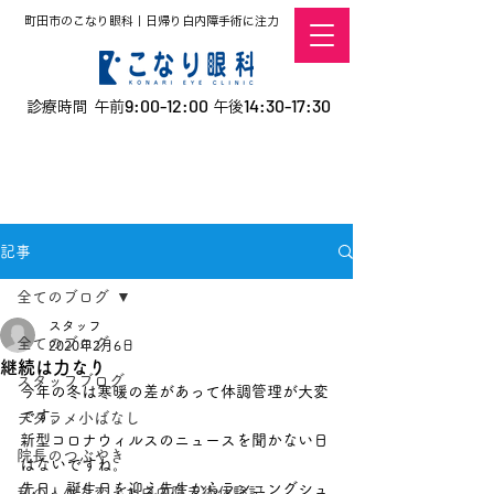
町田市のこなり眼科｜日帰り白内障手術に注力
9:00-12:00
14:30-17:30
診療時間 午前
午後
​お電話での予約
はこちら
オンラインでの
0120-5757-10
予約はこちら
こなこないちばん
記事
全てのブログ
スタッフ
全てのブログ
2020年2月6日
継続は力なり
スタッフブログ
今年の冬は寒暖の差があって体調管理が大変
です。
デタラメ小ばなし
新型コロナウィルスのニュースを聞かない日
院長のつぶやき
はないですね。
先日、誕生日を迎え先生からランニングシュ
私の人生を変えた白内障手術体験記