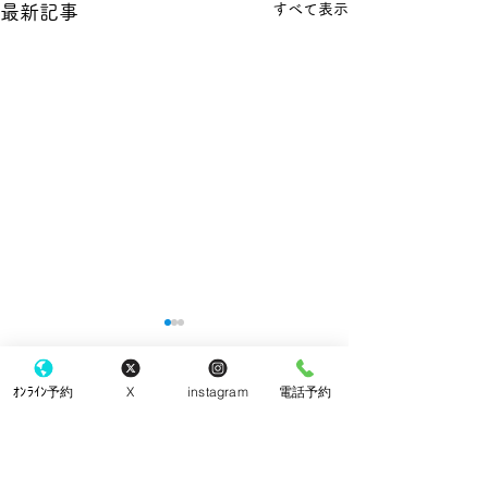
すべて表示
最新記事
ｵﾝﾗｲﾝ予約
X
instagram
電話予約
コメント
クッキー
チーズケーキ