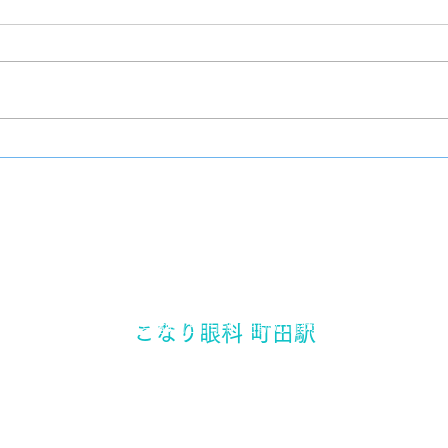
手袋
院内改装工事
​東京都町田市 町田駅の眼科
こなり眼科 町田駅
町田駅から徒歩3分
〒194-0021 東京都町田市中町1-17-3 三ノ輪ビル2F