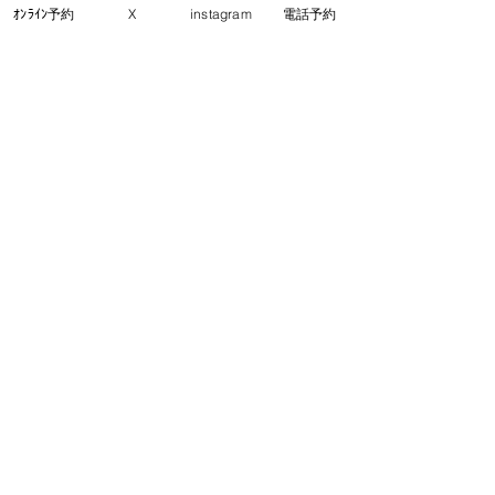
ｵﾝﾗｲﾝ予約
X
instagram
電話予約
コメント
クッキー
チーズケーキ
コメントを追加…
​東京都町田市 町田駅の眼科
こなり眼科 町田駅
町田駅から徒歩3分
〒194-0021 東京都町田市中町1-17-3 三ノ輪ビル2F