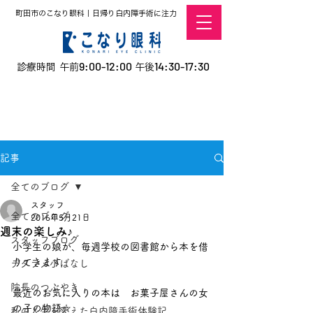
町田市のこなり眼科｜日帰り白内障手術に注力
9:00-12:00
14:30-17:30
診療時間 午前
午後
​お電話での予約
はこちら
オンラインでの
0120-5757-10
予約はこちら
こなこないちばん
記事
全てのブログ
スタッフ
全てのブログ
2016年5月21日
週末の楽しみ♪
スタッフブログ
小学生の娘が、毎週学校の図書館から本を借
りてきます
デタラメ小ばなし
院長のつぶやき
最近のお気に入りの本は　お菓子屋さんの女
の子の物語☆
私の人生を変えた白内障手術体験記