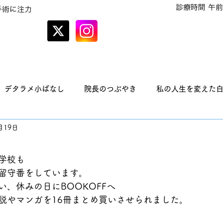
診療時間 午前
手術に注力
オンラインでの
予約はこちら
デタラメ小ばなし
院長のつぶやき
私の人生を変えた
月19日
学校も
留守番をしています。
、休みの日にBOOKOFFへ
説やマンガを16冊まとめ買いさせられました。