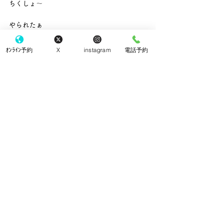
ちくしょ～
やられたぁ
今度C氏が来た時は日本語しか話さないゾ！
ｵﾝﾗｲﾝ予約
X
instagram
電話予約
（非常に心が狭い^^;）
という訳で
明日はこなり眼科の手術日です
気合を入れて頑張って行きましょう！
すべて表示
最新記事