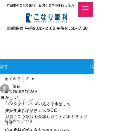
町田市のこなり眼科｜日帰り白内障手術に注力
9:00-12:00
14:30-17:30
診療時間 午前
午後
​お電話での予約
はこちら
オンラインでの
0120-5757-10
予約はこちら
こなこないちばん
記事
全てのブログ
院長
全てのブログ
2018年2月28日
おかしい
スタッフブログ
コンタクトレンズの処方を希望して
やって来たアメリカ人のC氏
デタラメ小ばなし
以前こなり眼科を受診したことがあるそうで
院長のつぶやき
すが
カルテはすでになし
私の人生を変えた白内障手術体験記