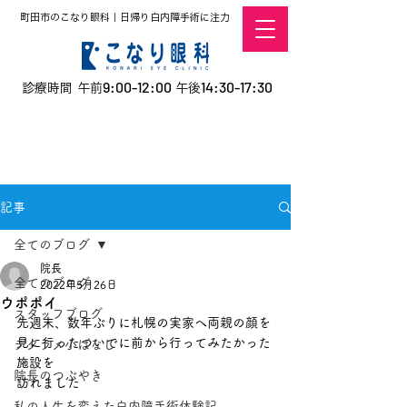
町田市のこなり眼科｜日帰り白内障手術に注力
9:00-12:00
14:30-17:30
診療時間 午前
午後
​お電話での予約
はこちら
オンラインでの
0120-5757-10
予約はこちら
こなこないちばん
記事
全てのブログ
院長
全てのブログ
2022年5月26日
ウポポイ
スタッフブログ
先週末、数年ぶりに札幌の実家へ両親の顔を
見に行ったついでに前から行ってみたかった
デタラメ小ばなし
施設を
院長のつぶやき
訪れました
私の人生を変えた白内障手術体験記