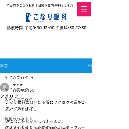
町田市のこなり眼科｜日帰り白内障手術に注力
9:00-12:00
14:30-17:30
診療時間 午前
午後
​お電話での予約
はこちら
オンラインでの
0120-5757-10
予約はこちら
こなこないちばん
記事
全てのブログ
マリオ
全てのブログ
2023年2月8日
フクロウ
スタッフブログ
こなり眼科にはいたる所にフクロウの置物が
置いてあります。
デタラメ小ばなし
院長のつぶやき
通にはご存知かもしれませんが、
置ききれなくなったフクロウがスタッフルー
私の人生を変えた白内障手術体験記