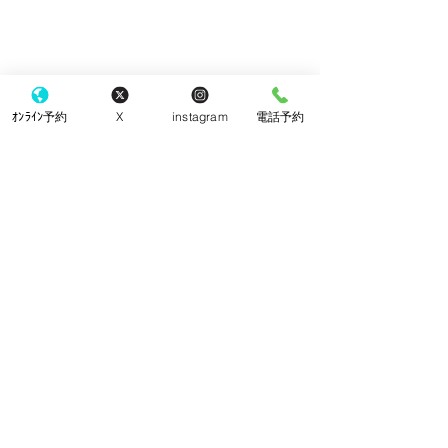
ｵﾝﾗｲﾝ予約
X
instagram
電話予約
コメント
クッキー
チーズケーキ
コメントを追加…