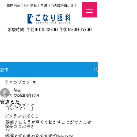
町田市のこなり眼科｜日帰り白内障手術に注力
9:00-12:00
14:30-17:30
診療時間 午前
午後
​お電話での予約
はこちら
オンラインでの
0120-5757-10
予約はこちら
こなこないちばん
記事
全てのブログ
院長
全てのブログ
2020年8月17日
寝違えた
スタッフブログ
「いてて・・」
デタラメ小ばなし
朝起きたら首が痛くて動かすことができませ
院長のつぶやき
ん
寝違えてしまったようです
私の人生を変えた白内障手術体験記