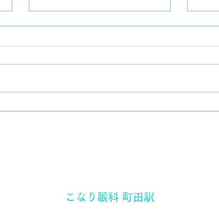
クッ
チーズケーキ
​東京都町田市 町田駅の眼科
こなり眼科 町田駅