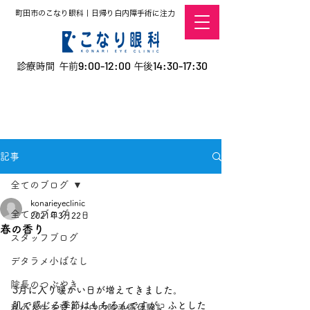
町田市のこなり眼科｜日帰り白内障手術に注力
9:00-12:00
14:30-17:30
診療時間 午前
午後
​お電話での予約
はこちら
オンラインでの
0120-5757-10
予約はこちら
こなこないちばん
記事
全てのブログ
konarieyeclinic
全てのブログ
2021年3月22日
春の香り
スタッフブログ
デタラメ小ばなし
院長のつぶやき
3月に入り暖かい日が増えてきました。
肌で感じる季節はもちろんですが、ふとした
私の人生を変えた白内障手術体験記