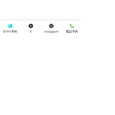
ｵﾝﾗｲﾝ予約
X
instagram
電話予約
コメント
クッキー
チーズケーキ
コメントを追加…