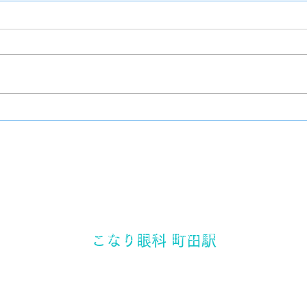
手袋
院内改装工事
​東京都町田市 町田駅の眼科
こなり眼科 町田駅
町田駅から徒歩3分