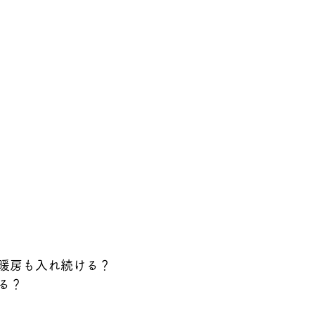
暖房も入れ続ける？
る？