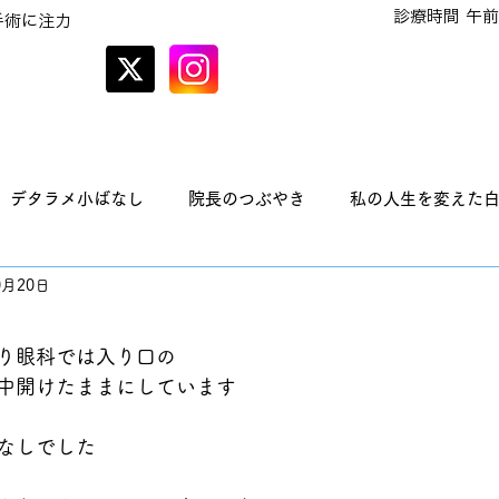
診療時間 午前
手術に注力
オンラインでの
予約はこちら
デタラメ小ばなし
院長のつぶやき
私の人生を変えた
0月20日
り眼科では入り口の
中開けたままにしています
なしでした