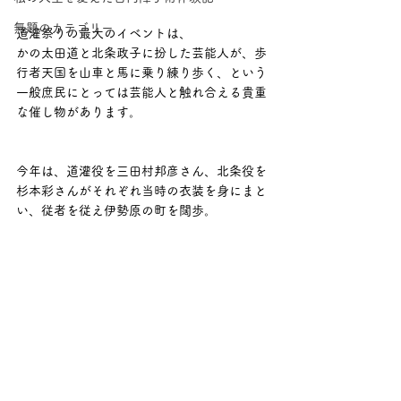
無題のカテゴリー
道灌祭りの最大のイベントは、
かの太田道と北条政子に扮した芸能人が、歩
行者天国を山車と馬に乗り練り歩く、という
一般庶民にとっては芸能人と触れ合える貴重
な催し物があります。
今年は、道灌役を三田村邦彦さん、北条役を
杉本彩さんがそれぞれ当時の衣装を身にまと
い、従者を従え伊勢原の町を闊歩。