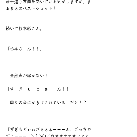
若干違う方向を向いている気がしますが、ま
ぁまぁのベストショット！
続いて杉本彩さん。
「杉本さ　ん！！」
…全然声が届かない！
「すーぎーもーとーさーーん！！」
…周りの音にかきけされている…だと！？
「ずぎもどぉぉざぁぁぁーーーん、ごっぢで
ずよーーー！＼( 'ω')／ウオオオオオアアア