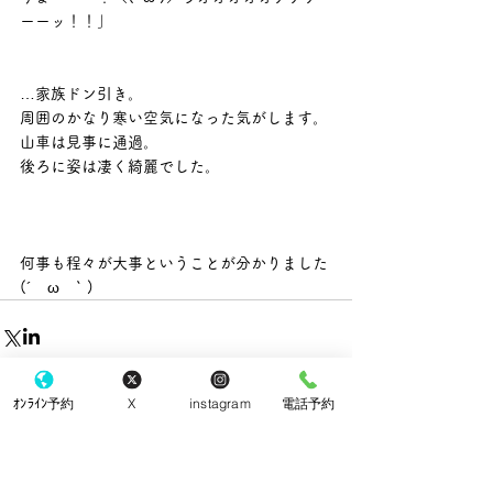
ーーッ！！」
…家族ドン引き。
周囲のかなり寒い空気になった気がします。
山車は見事に通過。
後ろに姿は凄く綺麗でした。
何事も程々が大事ということが分かりました
(´　ω　` )
ｵﾝﾗｲﾝ予約
X
instagram
電話予約
すべて表示
最新記事