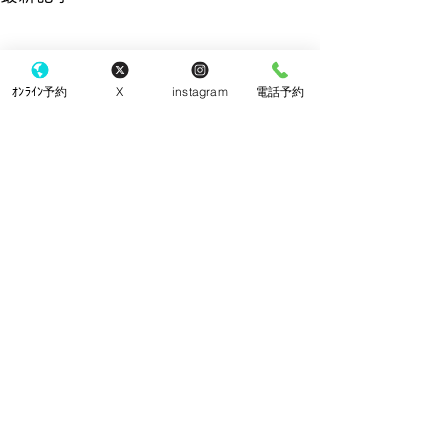
ｵﾝﾗｲﾝ予約
X
instagram
電話予約
手袋
コメント
院内改装工事
コメントを追加…