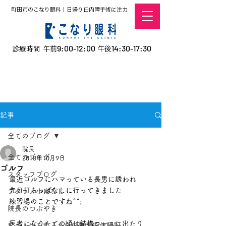
町田市のこなり眼科｜日帰り白内障手術に注力
9:00-12:00
14:30-17:30
診療時間 午前
午後
​お電話での予約
はこちら
オンラインでの
0120-5757-10
予約はこちら
こなこないちばん
記事
全てのブログ
院長
全てのブログ
2018年10月9日
ゴルフ
スタッフブログ
最近ゴルフにハマっている長男に誘われ
先日打ちっぱなしに行ってきました
デタラメ小ばなし
練習場のことですね^^;
院長のつぶやき
医者になりたての頃は結構コースに出たり
私の人生を変えた白内障手術体験記