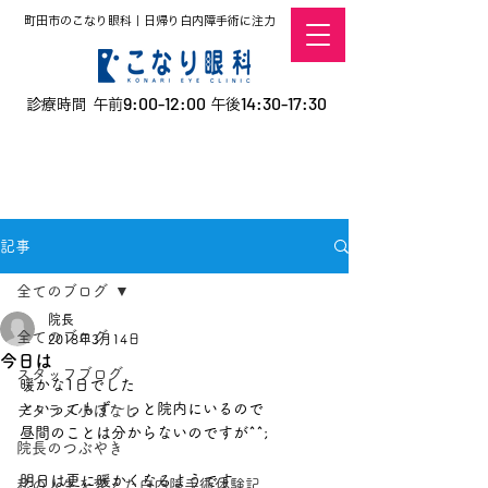
町田市のこなり眼科｜日帰り白内障手術に注力
9:00-12:00
14:30-17:30
診療時間 午前
午後
​お電話での予約
はこちら
オンラインでの
0120-5757-10
予約はこちら
こなこないちばん
記事
全てのブログ
院長
全てのブログ
2018年3月14日
今日は
スタッフブログ
暖かな1日でした
といってもず～っと院内にいるので
デタラメ小ばなし
昼間のことは分からないのですが^^;
院長のつぶやき
明日は更に暖かくなるようです
私の人生を変えた白内障手術体験記