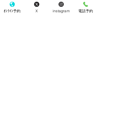
ｵﾝﾗｲﾝ予約
X
instagram
電話予約
手袋
コメント
院内改装工事
コメントを追加…
​東京都町田市 町田駅の眼科
こなり眼科 町田駅
町田駅から徒歩3分