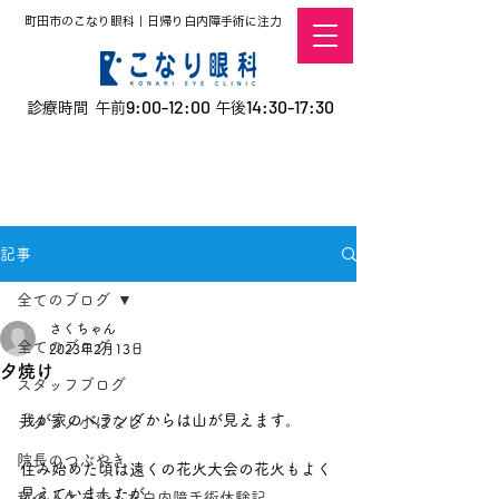
町田市のこなり眼科｜日帰り白内障手術に注力
9:00-12:00
14:30-17:30
診療時間 午前
午後
​お電話での予約
はこちら
オンラインでの
0120-5757-10
予約はこちら
こなこないちばん
記事
全てのブログ
さくちゃん
全てのブログ
2023年2月13日
夕焼け
スタッフブログ
我が家のベランダからは山が見えます。
デタラメ小ばなし
院長のつぶやき
住み始めた頃は遠くの花火大会の花火もよく
見えていましたが、
私の人生を変えた白内障手術体験記