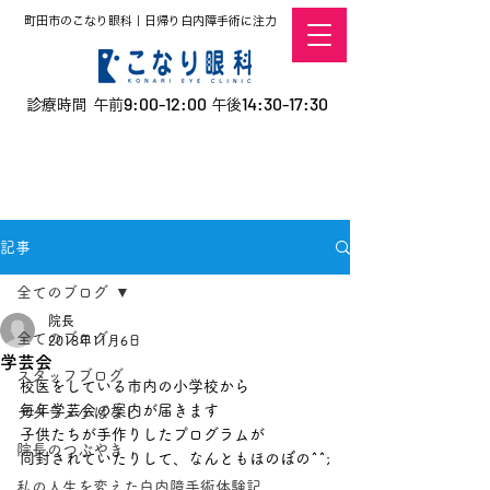
町田市のこなり眼科｜日帰り白内障手術に注力
9:00-12:00
14:30-17:30
診療時間 午前
午後
​お電話での予約
はこちら
オンラインでの
0120-5757-10
予約はこちら
こなこないちばん
記事
全てのブログ
院長
全てのブログ
2018年11月6日
学芸会
スタッフブログ
校医をしている市内の小学校から
毎年学芸会の案内が届きます
デタラメ小ばなし
子供たちが手作りしたプログラムが
院長のつぶやき
同封されていたりして、なんともほのぼの^^;
私の人生を変えた白内障手術体験記