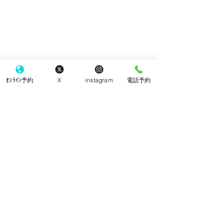
ｵﾝﾗｲﾝ予約
X
instagram
電話予約
手袋
コメント
院内改装工事
コメントを追加…