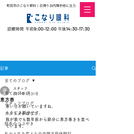
町田市のこなり眼科｜日帰り白内障手術に注力
9:00-12:00
14:30-17:30
診療時間 午前
午後
​お電話での予約
はこちら
オンラインでの
0120-5757-10
予約はこちら
こなこないちばん
記事
全てのブログ
スタッフ
全てのブログ
2019年1月31日
恵方巻
スタッフブログ
寒い日が続いていますね。
もうじき節分です。
デタラメ小ばなし
我が家でも数年前から節分に恵方巻きを食べ
院長のつぶやき
ています。
私の人生を変えた白内障手術体験記