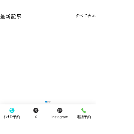
すべて表示
最新記事
ｵﾝﾗｲﾝ予約
X
instagram
電話予約
コメント
クッキー