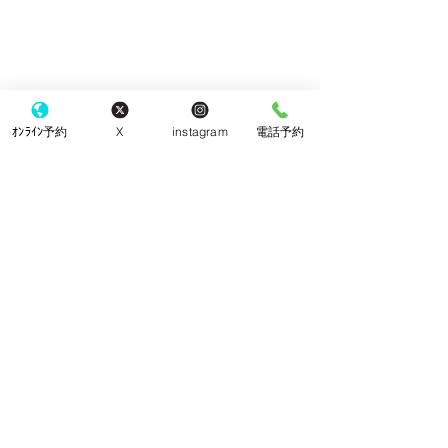
ｵﾝﾗｲﾝ予約
X
instagram
電話予約
コメント
クッキー
チーズケーキ
コメントを追加…