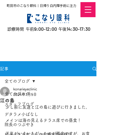
町田市のこなり眼科｜日帰り白内障手術に注力
9:00-12:00
14:30-17:30
診療時間 午前
午後
​お電話での予約
はこちら
オンラインでの
0120-5757-10
予約はこちら
こなこないちばん
記事
全てのブログ
konarieyeclinic
全てのブログ
2024年7月5日
江の島
スタッフブログ
少し前に友達と江の島に遊びに行きました。
デタラメ小ばなし
メインは海の見えるテラス席での昼食！
院長のつぶやき
天気がいまいちだったのが残念ですが、お食
私の人生を変えた白内障手術体験記