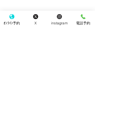
ｵﾝﾗｲﾝ予約
X
instagram
電話予約
手袋
コメント
院内改装工事
コメントを追加…