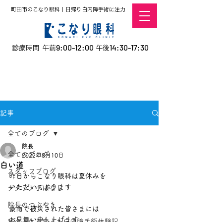
町田市のこなり眼科｜日帰り白内障手術に注力
9:00-12:00
14:30-17:30
診療時間 午前
午後
​お電話での予約
はこちら
オンラインでの
0120-5757-10
予約はこちら
こなこないちばん
記事
全てのブログ
院長
全てのブログ
2022年8月10日
白い道
スタッフブログ
昨日からこなり眼科は夏休みを
いただいております
デタラメ小ばなし
院長のつぶやき
豪雨で被災された皆さまには
お見舞い申し上げます
私の人生を変えた白内障手術体験記