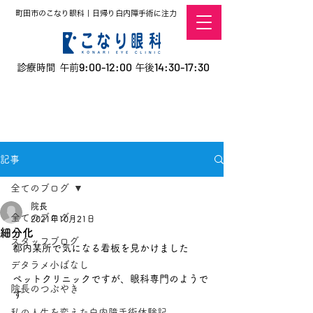
町田市のこなり眼科｜日帰り白内障手術に注力
9:00-12:00
14:30-17:30
診療時間 午前
午後
​お電話での予約
はこちら
オンラインでの
0120-5757-10
予約はこちら
こなこないちばん
記事
全てのブログ
院長
全てのブログ
2021年10月21日
細分化
スタッフブログ
都内某所で気になる看板を見かけました
デタラメ小ばなし
ペットクリニックですが、眼科専門のようで
院長のつぶやき
す
私の人生を変えた白内障手術体験記