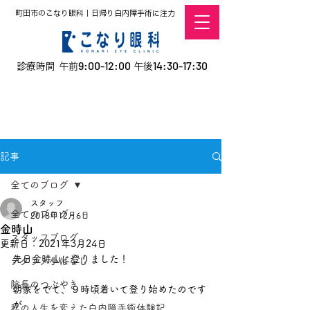
町田市のこなり眼科｜日帰り白内障手術に注力
9:00-12:00
14:30-17:30
診療時間 午前
午後
​お電話での予約
はこちら
オンラインでの
0120-5757-10
予約はこちら
こなこないちばん
記事
全てのブログ
スタッフ
全てのブログ
2018年12月6日
金時山
スタッフブログ
更新日：
2021年3月24日
先日金時山に登りました！
デタラメ小ばなし
院長のつぶやき
朝家をでて、９時頃着いて登り始めたのです
が
私の人生を変えた白内障手術体験記