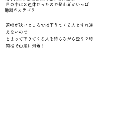
世の中は３連休だったので登山者がいっぱ
無題のカテゴリー
い！
道幅が狭いところでは下りてくる人とすれ違
えないので
とまって下りてくる人を待ちながら登り２時
間程で山頂に到着！