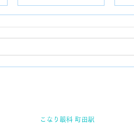
クッ
チーズケーキ
​東京都町田市 町田駅の眼科
こなり眼科 町田駅