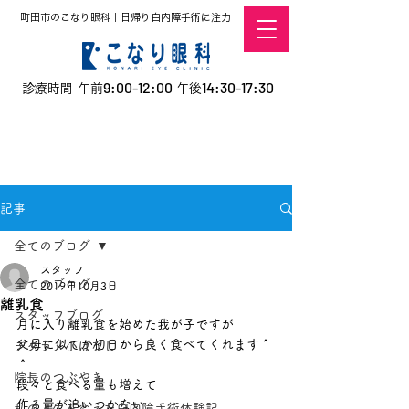
町田市のこなり眼科｜日帰り白内障手術に注力
9:00-12:00
14:30-17:30
診療時間 午前
午後
​お電話での予約
はこちら
オンラインでの
0120-5757-10
予約はこちら
こなこないちばん
記事
全てのブログ
スタッフ
全てのブログ
2019年10月3日
離乳食
スタッフブログ
月に入り離乳食を始めた我が子ですが
父母に似てか初日から良く食べてくれます＾
デタラメ小ばなし
＾
院長のつぶやき
段々と食べる量も増えて
作る量が追いつかない
私の人生を変えた白内障手術体験記