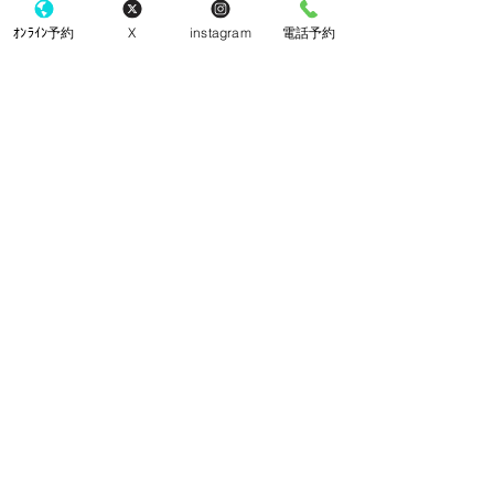
ｵﾝﾗｲﾝ予約
X
instagram
電話予約
コメント
クッキー
チーズケーキ
コメントを追加…