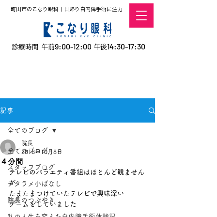
町田市のこなり眼科｜日帰り白内障手術に注力
9:00-12:00
14:30-17:30
診療時間 午前
午後
​お電話での予約
はこちら
オンラインでの
0120-5757-10
予約はこちら
こなこないちばん
記事
全てのブログ
院長
全てのブログ
2018年10月8日
４分間
スタッフブログ
テレビのバラエティ番組はほとんど観ません
が
デタラメ小ばなし
たまたまつけていたテレビで興味深い
院長のつぶやき
ゲームをしていました
私の人生を変えた白内障手術体験記