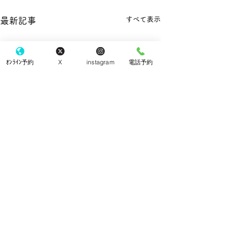
すべて表示
最新記事
ｵﾝﾗｲﾝ予約
X
instagram
電話予約
手袋
コメント
院内改装工事