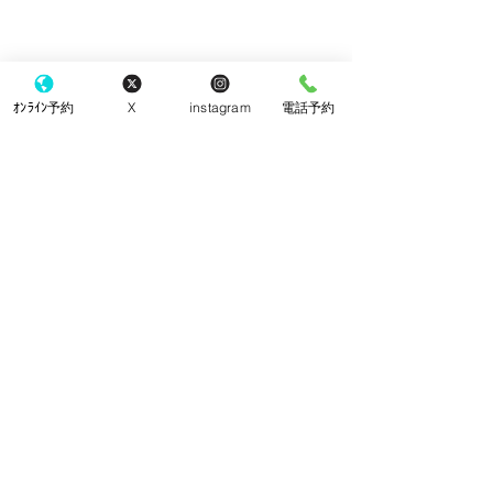
ｵﾝﾗｲﾝ予約
X
instagram
電話予約
手袋
コメント
院内改装工事
コメントを追加…