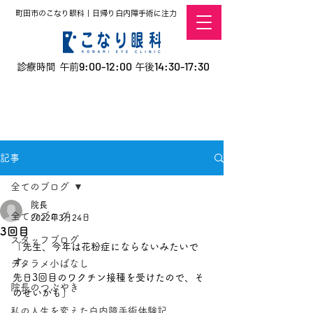
町田市のこなり眼科｜日帰り白内障手術に注力
9:00-12:00
14:30-17:30
診療時間 午前
午後
​お電話での予約
はこちら
オンラインでの
0120-5757-10
予約はこちら
こなこないちばん
記事
全てのブログ
院長
全てのブログ
2022年3月24日
3回目
スタッフブログ
「先生、今年は花粉症にならないみたいで
す。
デタラメ小ばなし
先日3回目のワクチン接種を受けたので、そ
院長のつぶやき
のせいかも」
私の人生を変えた白内障手術体験記