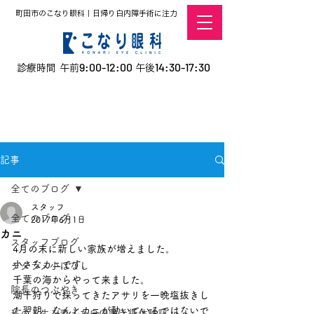
町田市のこなり眼科｜日帰り白内障手術に注力
9:00-12:00
14:30-17:30
診療時間 午前
午後
​お電話での予約
はこちら
オンラインでの
0120-5757-10
予約はこちら
こなこないちばん
記事
全てのブログ
スタッフ
全てのブログ
2017年6月1日
カニ
スタッフブログ
4月の末に新しい家族が増えました。
小さなカニです。
デタラメ小ばなし
千葉の海からやって来ました。
院長のつぶやき
潮干狩りで採ってきたアサリを一晩塩抜きし
た翌朝、なんとカニが動いているではないで
私の人生を変えた白内障手術体験記