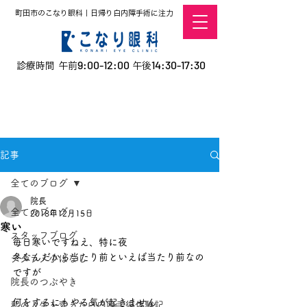
町田市のこなり眼科｜日帰り白内障手術に注力
9:00-12:00
14:30-17:30
診療時間 午前
午後
​お電話での予約
はこちら
オンラインでの
0120-5757-10
予約はこちら
こなこないちばん
記事
全てのブログ
院長
全てのブログ
2018年12月15日
寒い
スタッフブログ
毎日寒いですねえ、特に夜
冬なんだから当たり前といえば当たり前なの
デタラメ小ばなし
ですが
院長のつぶやき
何をするにもやる気が起きません
私の人生を変えた白内障手術体験記