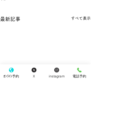
すべて表示
最新記事
ｵﾝﾗｲﾝ予約
X
instagram
電話予約
手袋
コメント