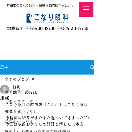
町田市のこなり眼科｜日帰り白内障手術に注力
9:00-12:00
14:30-17:30
診療時間 午前
午後
​お電話での予約
はこちら
オンラインでの
0120-5757-10
予約はこちら
こなこないちばん
記事
全てのブログ
院長
全てのブログ
2017年8月23日
川柳
スタッフブログ
こなり眼科の院内誌『こんにちはこなり眼科
です』の
デタラメ小ばなし
原稿締め切りがまたまた近付いてきました^^;
院長のつぶやき
今回は以前お送りして好評を博した（本当
か？）
私の人生を変えた白内障手術体験記