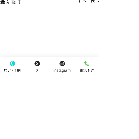
すべて表示
最新記事
ｵﾝﾗｲﾝ予約
X
instagram
電話予約
手袋
コメント
院内改装工事
コメントを追加…