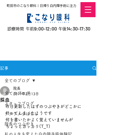
町田市のこなり眼科｜日帰り白内障手術に注力
9:00-12:00
14:30-17:30
診療時間 午前
午後
​お電話での予約
はこちら
オンラインでの
0120-5757-10
予約はこちら
こなこないちばん
記事
全てのブログ
院長
全てのブログ
2019年2月13日
採血
スタッフブログ
昨日更新したはずのつぶやきがどこかに
行ってしまったようです
デタラメ小ばなし
何を書いたかよく覚えていませんが
院長のつぶやき
ちょっとガッカリ(T_T)
私の人生を変えた白内障手術体験記