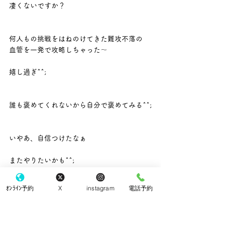
凄くないですか？
何人もの挑戦をはねのけてきた難攻不落の
血管を一発で攻略しちゃった～
嬉し過ぎ^^;
誰も褒めてくれないから自分で褒めてみる^^;
いやあ、自信つけたなぁ
またやりたいかも^^;
ｵﾝﾗｲﾝ予約
X
instagram
電話予約
という訳で
明日はこなり眼科の手術日です