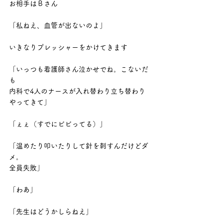
お相手はＢさん
「私ねえ、血管が出ないのよ」
いきなりプレッシャーをかけてきます
「いっつも看護師さん泣かせでね。こないだ
も
内科で4人のナースが入れ替わり立ち替わり
やってきて」
「ぇぇ（すでにビビってる）」
「温めたり叩いたりして針を刺すんだけどダ
メ。
全員失敗」
「わあ」
「先生はどうかしらねえ」