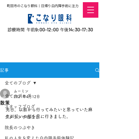
町田市のこなり眼科｜日帰り白内障手術に注力
9:00-12:00
14:30-17:30
診療時間 午前
午後
​お電話での予約
はこちら
オンラインでの
0120-5757-10
予約はこちら
こなこないちばん
記事
全てのブログ
ムーミン
全てのブログ
2021年4月12日
散策
スタッフブログ
先日、以前から行ってみたいと思っていた麻
生川沿いの桜を見に行きました。
デタラメ小ばなし
院長のつぶやき
私の人生を変えた白内障手術体験記