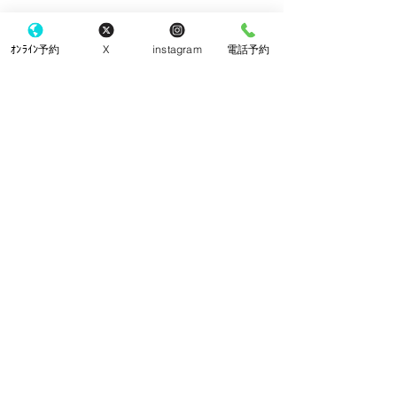
ｵﾝﾗｲﾝ予約
X
instagram
電話予約
コメント
クッキー
チーズケーキ
コメントを追加…
​東京都町田市 町田駅の眼科
こなり眼科 町田駅