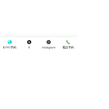
ｵﾝﾗｲﾝ予約
X
instagram
電話予約
コメント
クッキー
チーズケーキ
コメントを追加…