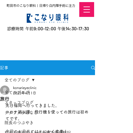
町田市のこなり眼科｜日帰り白内障手術に注力
9:00-12:00
14:30-17:30
診療時間 午前
午後
​お電話での予約
はこちら
オンラインでの
0120-5757-10
予約はこちら
こなこないちばん
記事
全てのブログ
konarieyeclinic
全てのブログ
2023年4月1日
旅行
スタッフブログ
先日福岡へ行ってきました。
コロナ禍以降、飛行機を使っての旅行は初め
デタラメ小ばなし
てです。
院長のつぶやき
今回のお目当てはとにかく食事！
私の人生を変えた白内障手術体験記