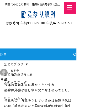
町田市のこなり眼科｜日帰り白内障手術に注力
9:00-12:00
14:30-17:30
診療時間 午前
午後
​お電話での予約
はこちら
オンラインでの
0120-5757-10
予約はこちら
こなこないちばん
記事
全てのブログ
ビリ子
全てのブログ
2023年10月13日
日傘
スタッフブログ
今年の夏は本当に暑かったですね。
日中の外出には日傘が欠かせませんでした。
デタラメ小ばなし
院長のつぶやき
子供の頃、日傘をさしているのは母親世代以
上のご婦人だったと思いますが、今は中学生
私の人生を変えた白内障手術体験記