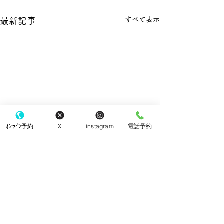
すべて表示
最新記事
ｵﾝﾗｲﾝ予約
X
instagram
電話予約
コメント
クッキー
チーズケーキ