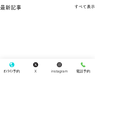
すべて表示
最新記事
ｵﾝﾗｲﾝ予約
X
instagram
電話予約
コメント
チーズケーキ
こなり眼科バス