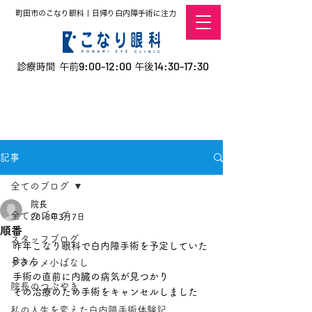
町田市のこなり眼科｜日帰り白内障手術に注力
9:00-12:00
14:30-17:30
診療時間 午前
午後
​お電話での予約
はこちら
オンラインでの
0120-5757-10
予約はこちら
こなこないちばん
記事
全てのブログ
院長
全てのブログ
2018年3月7日
順番
スタッフブログ
昨年こなり眼科で白内障手術を予定していた
Bさん
デタラメ小ばなし
手術の直前に内臓の病気が見つかり
院長のつぶやき
その治療のため手術をキャンセルしました
私の人生を変えた白内障手術体験記