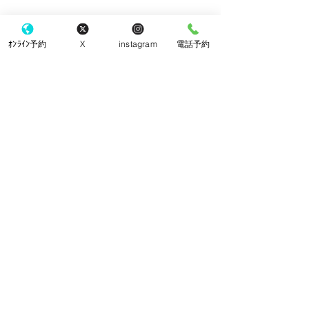
ｵﾝﾗｲﾝ予約
X
instagram
電話予約
コメント
クッキー
チーズケーキ
コメントを追加…