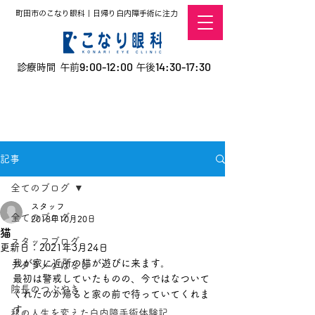
町田市のこなり眼科｜日帰り白内障手術に注力
9:00-12:00
14:30-17:30
診療時間 午前
午後
​お電話での予約
はこちら
オンラインでの
0120-5757-10
予約はこちら
こなこないちばん
記事
全てのブログ
スタッフ
全てのブログ
2018年10月20日
猫
スタッフブログ
更新日：
2021年3月24日
我が家に近所の猫が遊びに来ます。
デタラメ小ばなし
最初は警戒していたものの、今ではなついて
院長のつぶやき
くれたのか帰ると家の前で待っていてくれま
す。
私の人生を変えた白内障手術体験記