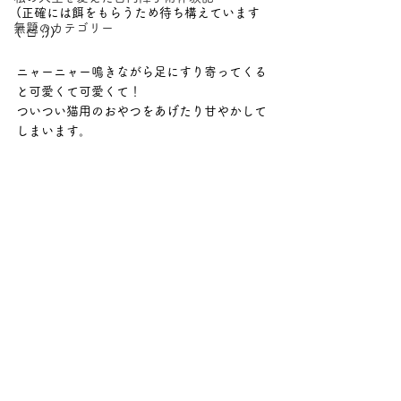
(正確には餌をもらうため待ち構えています
無題のカテゴリー
(ﾟ□ﾟ;))
ニャーニャー鳴きながら足にすり寄ってくる
と可愛くて可愛くて！
ついつい猫用のおやつをあげたり甘やかして
しまいます。