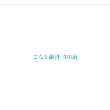
​東京都町田市 町田駅の眼科
こなり眼科 町田駅
町田駅から徒歩3分
〒194-0021 東京都町田市中町1-17-3 三ノ輪ビル2F
Copyright(c) 2024 こなり眼科