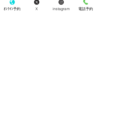
ｵﾝﾗｲﾝ予約
X
instagram
電話予約
手袋
コメント
院内改装工事
コメントを追加…