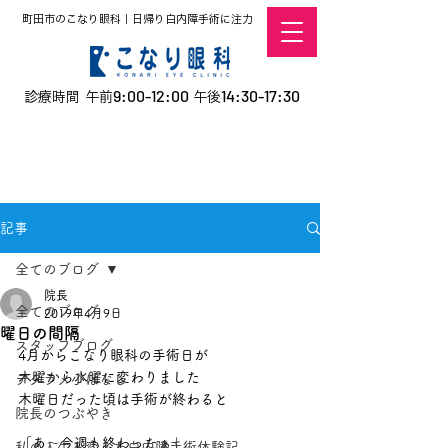
町田市のこなり眼科｜日帰り白内障手術に注力
9:00-12:00
14:30-17:30
診療時間 午前
午後
​お電話での予約
はこちら
オンラインでの
0120-5757-10
予約はこちら
こなこないちばん
記事
全てのブログ
院長
全てのブログ
2019年4月9日
曜日の間隔
スタッフブログ
4月からこなり眼科の手術日が
木曜から水曜に変わりました
デタラメ小ばなし
木曜日だった頃は手術が終わると
院長のつぶやき
「あ～今週も終わったぁ」
私の人生を変えた白内障手術体験記